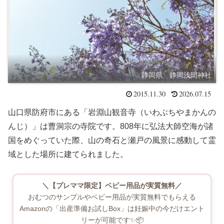
静岡県 静岡浅間神社
2015.11.30
2026.07.15
山口県防府市にある「岩淵山観音寺（いわぶちやまかんの
んじ）」は曹洞宗の寺院です。808年に弘法大師空海が諸
国をめぐっていた際、山の奇石と瀬戸の風景に感動して霊
域とした場所に建てられました。
＼【プレママ限定】ベビー用品が実質無料／
おむつのサンプルやベビー用品が実質無料でもらえる
Amazonの「出産準備お試しBox」は妊娠中の今だけエント
リーが可能です✨📦