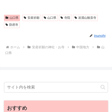
山口県
安産祈願
山口県
寺院
岩淵山観音寺
防府市
inunohi
ホーム
安産祈願の神社・お寺
中国地方
山
口県
おすすめ