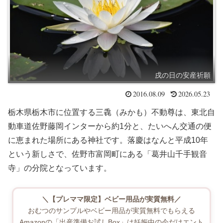
戌の日の安産祈願
2016.08.09
2026.05.23
栃木県栃木市に位置する三毳（みかも）不動尊は、東北自
動車道佐野藤岡インターから約1分と、たいへん交通の便
に恵まれた場所にある神社です。落慶はなんと平成10年
という新しさで、佐野市富岡町にある「葛井山千手観音
寺」の分院となっています。
＼【プレママ限定】ベビー用品が実質無料／
おむつのサンプルやベビー用品が実質無料でもらえる
Amazonの「出産準備お試しBox」は妊娠中の今だけエント