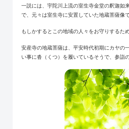
一説には、宇陀川上流の室生寺金堂の釈迦如
で、元々は室生寺に安置していた地蔵菩薩像
もしかするとこの地域の人々をお守りするた
安産寺の地蔵菩薩は、平安時代初期にカヤの
い事に沓（くつ）を履いているそうで、参詣