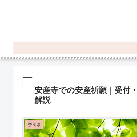
安産寺での安産祈願｜受付
解説
奈良県