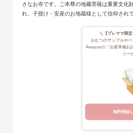
さなお寺です。ご本尊の地藏菩薩は重要文化
れ、子授け・安産のお地蔵様として信仰され
＼【プレママ限定
おむつのサンプルやベ
Amazonの「出産準備
リー
無料登録