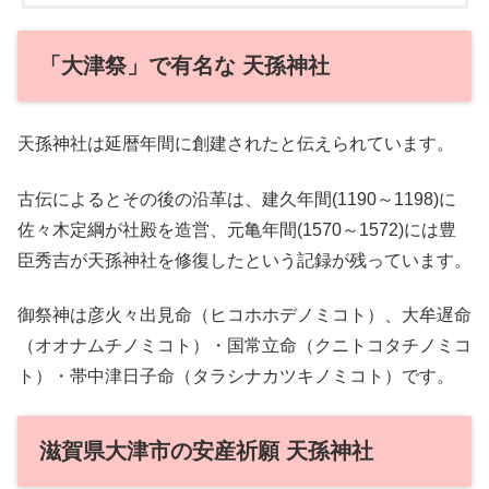
「大津祭」で有名な 天孫神社
天孫神社は延暦年間に創建されたと伝えられています。
古伝によるとその後の沿革は、建久年間(1190～1198)に
佐々木定綱が社殿を造営、元亀年間(1570～1572)には豊
臣秀吉が天孫神社を修復したという記録が残っています。
御祭神は彦火々出見命（ヒコホホデノミコト）、大牟遅命
（オオナムチノミコト）・国常立命（クニトコタチノミコ
ト）・帯中津日子命（タラシナカツキノミコト）です。
滋賀県大津市の安産祈願 天孫神社