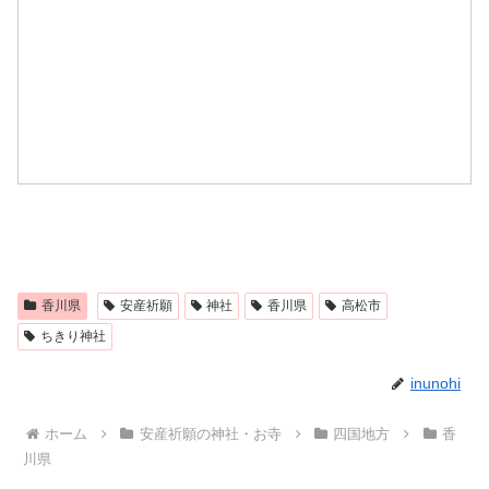
香川県
安産祈願
神社
香川県
高松市
ちきり神社
inunohi
ホーム
安産祈願の神社・お寺
四国地方
香
川県