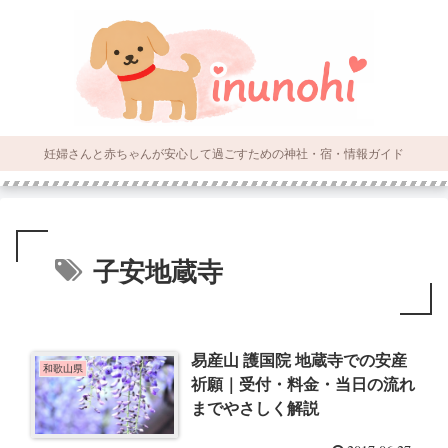
妊婦さんと赤ちゃんが安心して過ごすための神社・宿・情報ガイド
子安地蔵寺
易産山 護国院 地蔵寺での安産
和歌山県
祈願｜受付・料金・当日の流れ
までやさしく解説