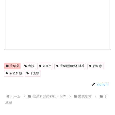
千葉県
寺院
東金市
千葉厄除け不動尊
妙泉寺
安産祈願
千葉県
inunohi
ホーム
安産祈願の神社・お寺
関東地方
千
葉県