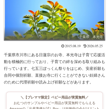
千葉県 本光寺
2015.08.19
2026.05.25
千葉県市川市にある日蓮宗のお寺、本光寺は子育て応援活
動を積極的に行っており、子育ての絆を深める取り組みも
行っています。七五三ぽっくん祭りをはじめ、安産祈願も
合同や個別祈願、直接お寺に行くことができない妊婦さん
のために代理祈願や読み上げ祈願などがあります。
＼【プレママ限定】ベビー用品が実質無料／
おむつのサンプルやベビー用品が実質無料でもらえる
Amazonの「出産準備お試しBox」は妊娠中の今だけエント