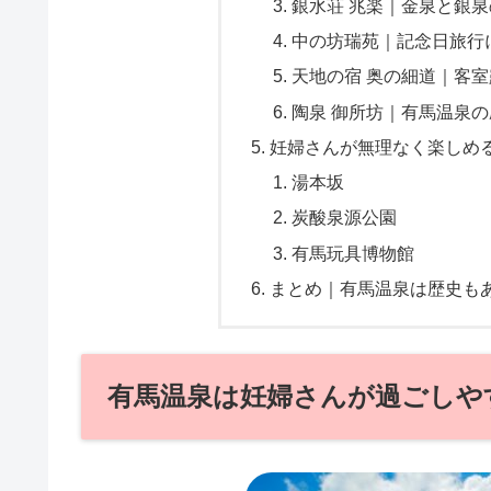
銀水荘 兆楽｜金泉と銀
中の坊瑞苑｜記念日旅行
天地の宿 奥の細道｜客
陶泉 御所坊｜有馬温泉
妊婦さんが無理なく楽しめ
湯本坂
炭酸泉源公園
有馬玩具博物館
まとめ｜有馬温泉は歴史も
有馬温泉は妊婦さんが過ごしや