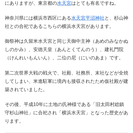
にありますが、東京都の
水天宮
はとても有名ですね。
神奈川県には横浜市西区にある
水天宮平沼神社
と、杉山神
社との合祀であるこちらの横浜水天宮があります。
御祭神は久留米水天宮と同じ天御中主神（あめのみなかぬ
しのかみ）、安徳天皇（あんとくてんのう）、建礼門院
（けんれいもんいん）、二位の尼（にいのあま）です。
第二次世界大戦の戦火で、社殿、社務所、末社などが全焼
してしまい、米進駐軍に境内も接収されたため仮社殿が建
築されていました。
その後、平成10年に土地の氏神様である「旧太田村総鎮
守杉山神社」に合祀され「横浜水天宮」となった歴史があ
ります。