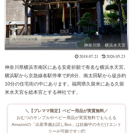
神奈川県 横浜水天宮
2018.07.21
2026.05.23
神奈川県横浜市南区にある安産祈願で有名な横浜水天宮。
横浜駅から京急線各駅停車で約8分、南太田駅から徒歩約
10分の住宅街の中にあります。福岡県久留米にある久留
米水天宮を総本宮とする神社です。
＼【プレママ限定】ベビー用品が実質無料／
おむつのサンプルやベビー用品が実質無料でもらえる
Amazonの「出産準備お試しBox」は妊娠中の今だけエント
リーが可能です✨📦