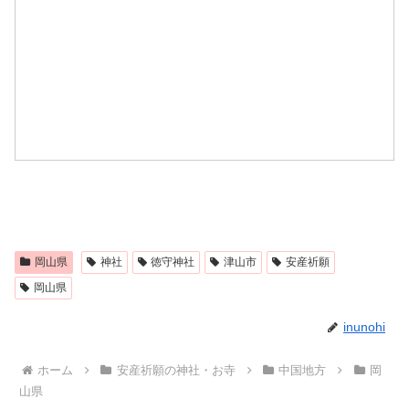
岡山県
神社
徳守神社
津山市
安産祈願
岡山県
inunohi
ホーム
安産祈願の神社・お寺
中国地方
岡
山県