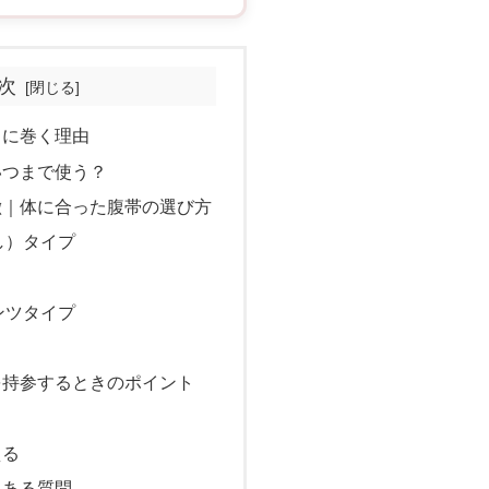
次
日に巻く理由
いつまで使う？
徴｜体に合った腹帯の選び方
し）タイプ
ンツタイプ
を持参するときのポイント
？
える
くある質問