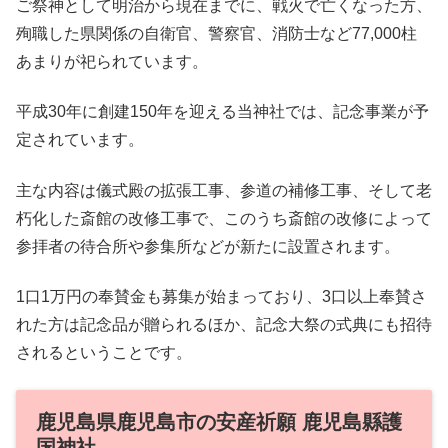
ご祭神として明治から現在までに、戦火で亡くなった方、
殉職した県関係の自衛官、警察官、消防士など77,000柱
あまりが祀られています。
平成30年に創建150年を迎える当神社では、記念事業が予
定されています。
主な内容は儀式殿の拡張工事、参道の補修工事、そして老
朽化した斎館の改修工事で、このうち斎館の改修によって
参拝者の待合所や参集所などが新たに設置されます。
1口1万円の奉賛金も募集が始まっており、3口以上奉賛さ
れた方は記念品が贈られるほか、記念大祭の式典にも招待
されるということです。
鹿児島県鹿児島市の安産祈願 鹿児島縣護
国神社