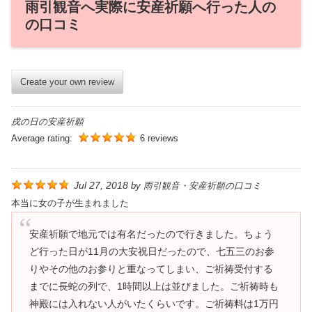
雨引観音へ実際に安産祈願へ行った人の
の口コミ
Create your own review
戌の日の安産祈願
Average rating:
6 reviews
Jul 27, 2018
by
雨引観音・安産祈願の口コミ
本当に女の子が生まれました
安産祈願で地元では有名だったので行きました。ちょう
ど行った日が11月の大安祝日だったので、七五三のお参
りやその他のお参りと重なってしまい、ご祈祷受付する
までに長蛇の列で、1時間以上は並びました。ご祈祷時も
神殿には入れない人がいたくらいです。ご祈祷料は1万円