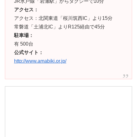
JR水戸線「岩瀬駅」からタクシーで10分
アクセス：
アクセス：北関東道「桜川筑西IC」より15分
常磐道「土浦北IC」よりR125経由で45分
駐車場：
有 500台
公式サイト：
http://www.amabiki.or.jp/