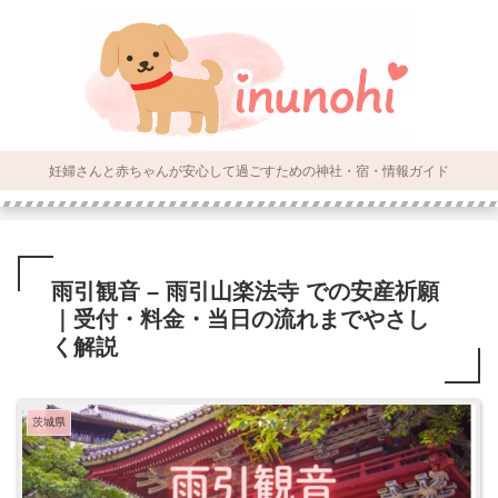
妊婦さんと赤ちゃんが安心して過ごすための神社・宿・情報ガイド
雨引観音 – 雨引山楽法寺 での安産祈願
｜受付・料金・当日の流れまでやさし
く解説
茨城県