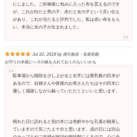
にしました。ご祈祷後に包みに入った布を貰えるのです
が、これが白だと男の子、赤だと女の子という言い伝え
があり、これが当たると評判でした。私は赤い布をもら
い、本当に女の子が生まれました。
Jul 22, 2018
by
雨引観音・安産祈願
お守りの木箱にへその緒を入れておくのもいいかも
駐車場から階段を少し上がると右手には垂乳根の巨木が
あるので、妊婦さんや産後のお母さんたちはその巨木に
優しく感謝しながら触っていただくといいと思います。
晴れた日に訪れると別の木には色鮮やかな孔雀が鎮座し
ていますので見ごたえ十分と思います。戌の日には沢山
のカップルやご夫婦が祝詞や御祈願にくるので、心に余