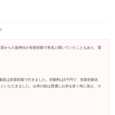
ミ
は昔から八坂神社が安産祈願で有名と聞いていたこともあり、電
服装は皆普段着で行きました。祈願料は5千円で、安産祈願含
子といただきました。お米の粒は普通にお米を炊く時に加え、そ