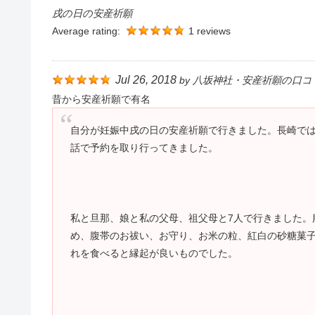
戌の日の安産祈願
Average rating:
1 reviews
Jul 26, 2018
by
八坂神社・安産祈願の口コ
昔から安産祈願で有名
自分が妊娠中戌の日の安産祈願で行きました。長崎で
話で予約を取り行ってきました。
私と旦那、娘と私の父母、祖父母と7人で行きました。
め、腹帯のお祓い、お守り、お米の粒、紅白の砂糖菓
れを食べると縁起が良いものでした。