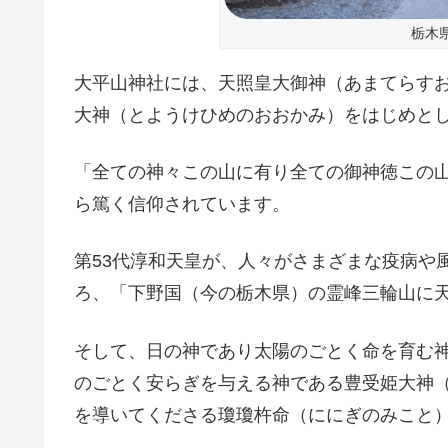
栃木
大平山神社には、天照皇大御神（あまてらす
大神（とようけひめのおおかみ）をはじめとし
「全ての神々この山に有り全ての御神徳この
ら篤く信仰されています。
第53代淳和天皇が、人々がさまざまな疫病や
ろ、「下野国（今の栃木県）の霊峰三輪山に
そして、日の神であり太陽のごとく命を育む
のごとく安らぎを与える神である豊受姫大神
を導いてくださる瓊瓊杵命（ににぎのみこと