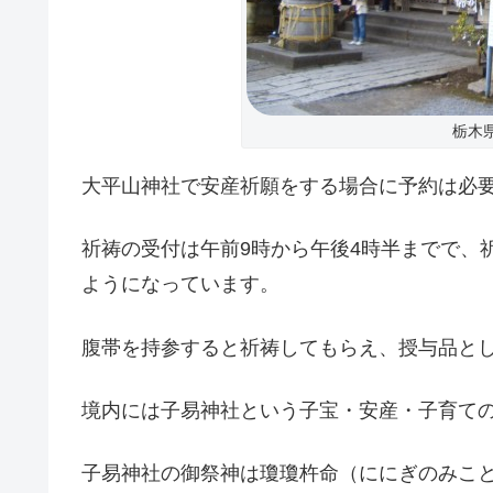
栃木
大平山神社で安産祈願をする場合に予約は必
祈祷の受付は午前9時から午後4時半までで、祈
ようになっています。
腹帯を持参すると祈祷してもらえ、授与品と
境内には子易神社という子宝・安産・子育て
子易神社の御祭神は瓊瓊杵命（ににぎのみこ