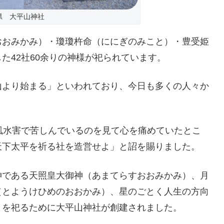
県 大平山神社
おおみかみ）・瓊瓊杵命（ににぎのみこと）・豊受姫
た42社60余りの神様が祀られています。
山より始まる」といわれており、今日も多くの人々か
風水害で苦しんでいるのを見て心を痛めていたとこ
天下太平を祈る社を造営せよ」と詔を賜りました。
神である天照皇大御神（あまてらすおおみかみ）、月
（とようけひめのおおかみ）、星のごとく人生の方向
）を祀るために大平山神社が創建されました。