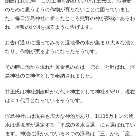
創建は1001年 この土地を納めていた井王氏は、湿地帯
のために思うように作物が育たないことに困っていまし
た。毎日浮島神社に祈ったところ熊野の神が夢枕にあらわ
れ、屋敷の北側を掘るように告げます。
お告げ通りに掘ってみると湿地帯の水が集まり大きな池と
なり、作物が実るようになったそうです。
その時に池から現れた黄金色の石は「兜石」と呼ばれ、浮
島神社のご神体として奉納されました。
井王氏は神社創建時から代々神主として神社を守り、現在
は４１代目となっているそうです。
浮島神社には現在も広大な神池があり、1日15万トンの湧
水は環境省が選定する「平成の名水百選」にも選ばれてい
ます。神池に浮かんでいる３つの浮島は「三」から「産」