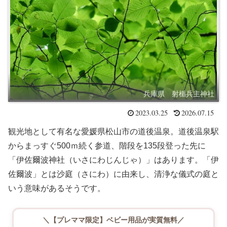
兵庫県 射楯兵主神社
2023.03.25
2026.07.15
観光地として有名な愛媛県松山市の道後温泉。道後温泉駅
からまっすぐ500ｍ続く参道、階段を135段登った先に
「伊佐爾波神社（いさにわじんじゃ）」はあります。「伊
佐爾波」とは沙庭（さにわ）に由来し、清浄な儀式の庭と
いう意味があるそうです。
＼【プレママ限定】ベビー用品が実質無料／