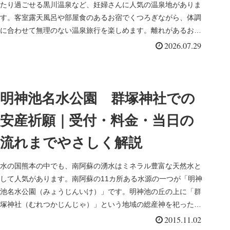
たり過ごせる黒川温泉など、妊婦さんに人気の温泉地がありま
す。客室露天風呂や部屋食のあるお宿でくつろぎながら、体調
に合わせて無理のない温泉旅行を楽しめます。離れがあるお宿
も多いので、完全...
2026.07.29
明神池名水公園 群塚神社での
安産祈願｜受付・料金・当日の
流れまでやさしく解説
水の国熊本の中でも、南阿蘇の湧水はミネラル豊富な天然水と
して人気があります。南阿蘇の11カ所ある水源の一つが「明神
池名水公園（みょうじんいけ）」です。明神池の丘の上に「群
塚神社（むれつかじんじゃ）」という地域の総産神を祀った神
社があります。
2015.11.02