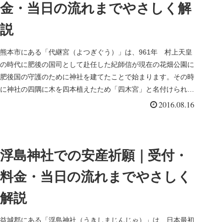
金・当日の流れまでやさしく解
説
熊本市にある「代継宮（よつぎぐう）」は、961年 村上天皇
の時代に肥後の国司として赴任した紀師信が現在の花畑公園に
肥後国の守護のために神社を建てたことで始まります。その時
に神社の四隅に木を四本植えたため「四木宮」と名付けられま
した。
2016.08.16
浮島神社での安産祈願｜受付・
料金・当日の流れまでやさしく
解説
益城郡にある「浮島神社（うきしまじんじゃ）」は、日本最初