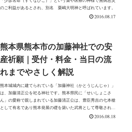
「少彦名命（すくなひこ）」という薬や医療の神様で無病息災
のご利益があるとされ、別名 粟嶋大明神と呼ばれています。
2016.08.17
熊本県熊本市の加藤神社での安
産祈願｜受付・料金・当日の流
れまでやさしく解説
熊本城城内に建てられている「加藤神社（かとうじんじゃ）」
は、加藤清正公を祀る神社です。熊本県民に「せいしょこさ
ん」の愛称で親しまれている加藤清正公は、豊臣秀吉の七本槍
として有名であり熊本発展の礎を築いた武将として尊敬されて
います。
2016.08.18