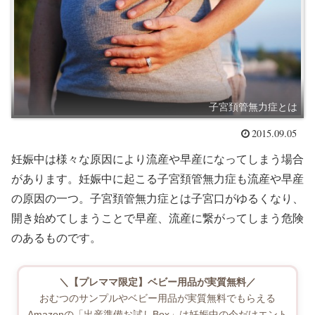
子宮頚管無力症とは
2015.09.05
妊娠中は様々な原因により流産や早産になってしまう場合
があります。妊娠中に起こる子宮頚管無力症も流産や早産
の原因の一つ。子宮頚管無力症とは子宮口がゆるくなり、
開き始めてしまうことで早産、流産に繋がってしまう危険
のあるものです。
＼【プレママ限定】ベビー用品が実質無料／
おむつのサンプルやベビー用品が実質無料でもらえる
Amazonの「出産準備お試しBox」は妊娠中の今だけエント